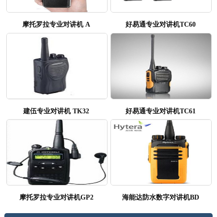
摩托罗拉专业对讲机 A
好易通专业对讲机TC60
建伍专业对讲机 TK32
好易通专业对讲机TC61
摩托罗拉专业对讲机GP2
海能达防水数字对讲机BD