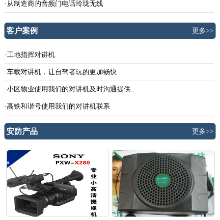
·从制造商的音频门电话玲珑无线
客户案例
更多>>
·工地指挥对讲机
·车载对讲机，让自驾者玩的更加畅快
·小区物业使用我们的对讲机及时沟通提供..
·高铁和谐号使用我们的对讲机联系
安防产品
更多>>