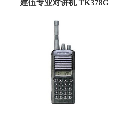
建伍专业对讲机 TK378G