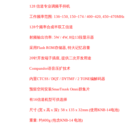
128 信道专业调频手持机
工作频率范围: 136~150, 150~174 / 400~420, 450~470MHz
128个频率合成半双工信道
射频输出功率: 5W / 4W, 8位13段显示器
采用Flash ROM存储器, 特大记忆容量
20针开发端子插座, 提供二次开发用途
Compandor语音压扩技术
内置CTCSS / DQT / DYTMF / 2 TONE编解码器
预留空间安装SmarTrunk Omni群集片
有16信道机型可供选择
尺寸 (宽 x 高 x 深): 58 x 135 x 32mm (使用KNB-14电池)
重量: 约400g (包含KNB-14 电池)