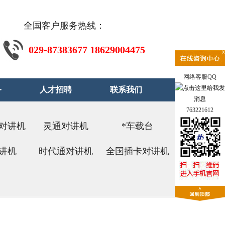
全国客户服务热线：
029-87383677 18629004475
网络客服QQ
务
人才招聘
联系我们
763221612
对讲机
灵通对讲机
*车载台
讲机
时代通对讲机
全国插卡对讲机