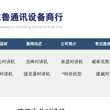
器材
新闻动态
公司简介
售后服
达对讲机
北峰对讲机
泉盛对讲机
威泰克斯
易通）
对讲机
捷灵通对讲机
*特价机型
建威对