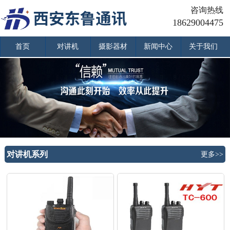
咨询热线
18629004475
首页
对讲机
摄影器材
新闻中心
关于我们
对讲机系列
更多>>