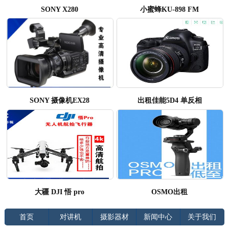
SONY X280
小蜜蜂KU-898 FM
SONY 摄像机EX28
出租佳能5D4 单反相
大疆 DJI 悟 pro
OSMO出租
首页
对讲机
摄影器材
新闻中心
关于我们