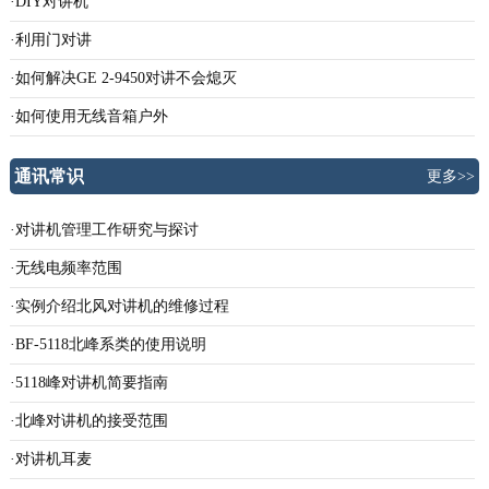
·DIY对讲机
·利用门对讲
·如何解决GE 2-9450对讲不会熄灭
·如何使用无线音箱户外
通讯常识
更多>>
·对讲机管理工作研究与探讨
·无线电频率范围
·实例介绍北风对讲机的维修过程
·BF-5118北峰系类的使用说明
·5118峰对讲机简要指南
·北峰对讲机的接受范围
·对讲机耳麦