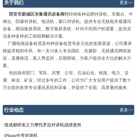
关于我们
更多>>
西安市新城区东鲁通讯设备商
行
经销各种品牌对讲机、车载台、中
继台、防爆对讲机、电话机，窗口对讲机。提供专业无线电常规通讯
设备，模拟集群系统，数字集群系统，针对不同用户的需要，提供灵
活多种多样的工程组网解决方案。
广播电视设备租赁及特种设备租赁等多元化的发展渠道，公司秉承
精益求精的作风，有一支10多人专业团队，在摄影，无线通讯网络架
设，直播推流，真人秀监控，后期剪辑，为客户提供全方位的解决方
案。
包括政府部门、军队、武警、公安、石油石化、铁路、电力、交
通、林业、矿业，经过多年的工作，公司为广大专业用户提供了数十
万台套的各类专业通讯系统和设备，并提供了全面、高质量的服务。
行业动态
更多>>
·借成都研发之力摩托罗拉对讲机战绩斐然
·iPhone也变对讲机